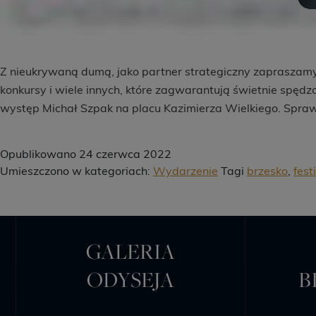
Z nieukrywaną dumą, jako partner strategiczny zapraszamy
konkursy i wiele innych, które zagwarantują świetnie spędz
występ Michał Szpak na placu Kazimierza Wielkiego. Spr
Opublikowano
24 czerwca 2022
Umieszczono w kategoriach:
Wydarzenie
Tagi
brzesko
,
fest
GALERIA
ODYSEJA
B