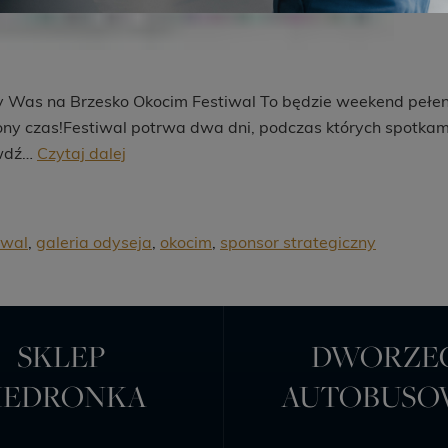
 Was na Brzesko Okocim Festiwal To będzie weekend pełen 
ony czas!Festiwal potrwa dwa dni, podczas których spotkamy
Jesteśmy
awdź…
Czytaj dalej
partnerem
strategicznym
–
iwal
,
galeria odyseja
,
okocim
,
sponsor strategiczny
Brzesko
Okocim
Festiwal
SKLEP
DWORZE
IEDRONKA
AUTOBUS