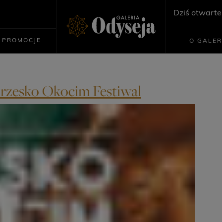
Dziś otwarte
PROMOCJE
O GALER
Brzesko Okocim Festiwal