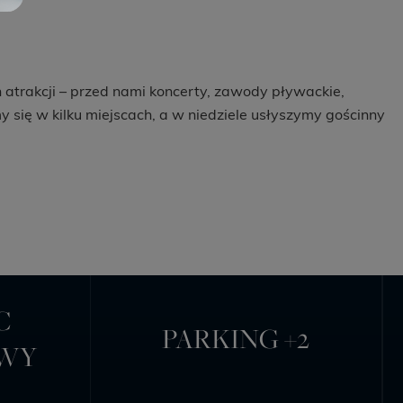
atrakcji – przed nami koncerty, zawody pływackie,
 się w kilku miejscach, a w niedziele usłyszymy gościnny
C
PARKING +2
OWY