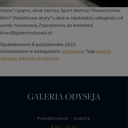
Gdzie? I piętro, obok Martes Sport Metraż? Powierzchnia
60m² Dodatkowe atuty? Lokal w niedalekiej odległości od
windy towarowej Zapraszamy do kontaktu!
biuro@galeriaodyseja.pl
Opublikowano
6 października 2022
Umieszczono w kategoriach:
Informacje
Tagi
galeria
odyseja
,
lokal do wynajęcia
GALERIA ODYSEJA
PONIEDZIAŁEK - SOBOTA
9:00 - 20:00