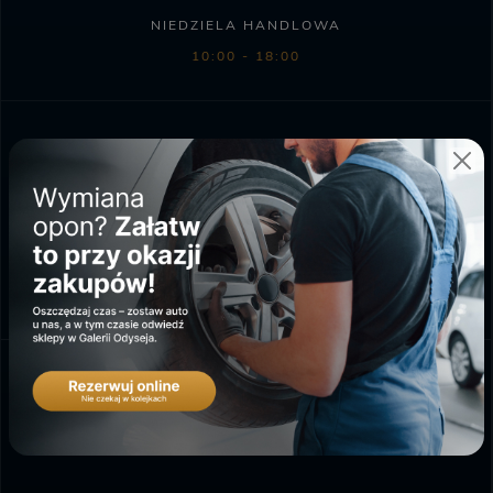
NIEDZIELA HANDLOWA
10:00 - 18:00
SKLEP BIEDRONKA
PONIEDZIAŁEK - SOBOTA
6:00 - 23:00
DWORZEC
AUTOBUSOWY