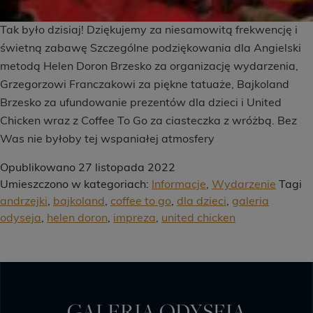
Tak było dzisiaj! Dziękujemy za niesamowitą frekwencję i
świetną zabawę Szczególne podziękowania dla Angielski
metodą Helen Doron Brzesko za organizację wydarzenia,
Grzegorzowi Franczakowi za piękne tatuaże, Bajkoland
Brzesko za ufundowanie prezentów dla dzieci i United
Chicken wraz z Coffee To Go za ciasteczka z wróżbą. Bez
Was nie byłoby tej wspaniałej atmosfery
Opublikowano
27 listopada 2022
Umieszczono w kategoriach:
Informacje
,
Wydarzenie
Tagi
andrzejki
,
bajkoland
,
coffee to go
,
dla dzieci
,
galeria
odyseja
,
helen doron
,
impreza
,
united chicken
GALERIA ODYSEJA