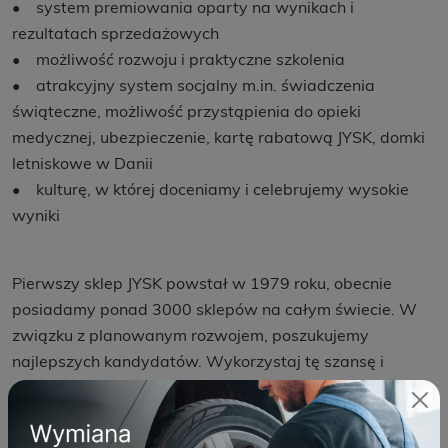
• system premiowania oparty na wynikach i
rezultatach sprzedażowych
• możliwość rozwoju i praktyczne szkolenia
• atrakcyjny system socjalny m.in. świadczenia
świąteczne, możliwość przystąpienia do opieki
medycznej, ubezpieczenie, kartę rabatową JYSK, domki
letniskowe w Danii
• kulturę, w której doceniamy i celebrujemy wysokie
wyniki
Pierwszy sklep JYSK powstał w 1979 roku, obecnie
posiadamy ponad 3000 sklepów na całym świecie. W
związku z planowanym rozwojem, poszukujemy
najlepszych kandydatów. Wykorzystaj tę szansę i
zostań częścią JYSK.
Kliknij przycisk „aplikuj”, aby wziąć karierę w swoje ręce.