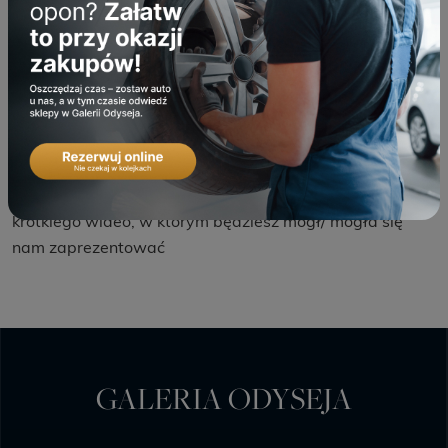
Kliknij
tutaj
, aby przeczytać więcej o JYSK jako
pracodawcy i poznać naszych Sprzedawców.
Wszystkie nadesłane aplikacje są analizowane na
bieżąco i finalizujemy proces rekrutacji, gdy tylko
znajdziemy odpowiedniego kandydata.
Częścią procesu rekrutacji jest wideo-rekrutacja,
dlatego możesz zostać poproszony/a o nagranie
krótkiego wideo, w którym będziesz mógł/ mogła się
nam zaprezentować
GALERIA ODYSEJA