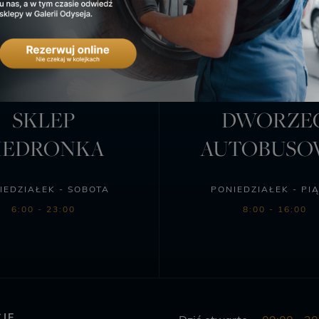
SKLEP
DWORZE
IEDRONKA
AUTOBUS
IEDZIAŁEK - SOBOTA
PONIEDZIAŁEK - PI
6:00 - 23:00
8:00 - 16:00
JE