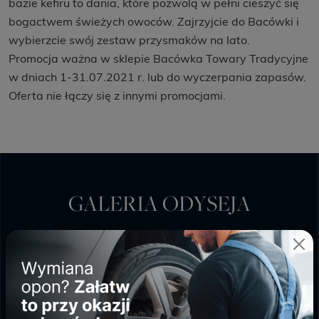
bazie kefiru to dania, które pozwolą w pełni cieszyć się
bogactwem świeżych owoców. Zajrzyjcie do Bacówki i
wybierzcie swój zestaw przysmaków na lato.
Promocja ważna w sklepie Bacówka Towary Tradycyjne
w dniach 1-31.07.2021 r. lub do wyczerpania zapasów.
Oferta nie łączy się z innymi promocjami.
GALERIA ODYSEJA
PONIEDZIAŁEK - SOBOTA
9:00 - 20:00
NIEDZIELA HANDLOWA