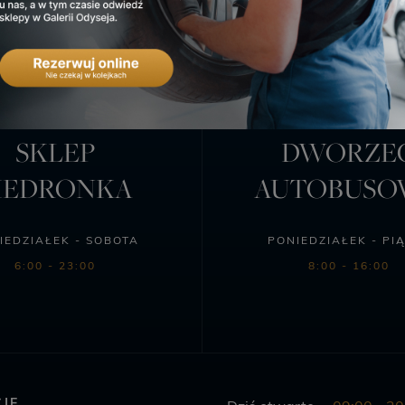
SKLEP
DWORZE
IEDRONKA
AUTOBUS
IEDZIAŁEK - SOBOTA
PONIEDZIAŁEK - PI
6:00 - 23:00
8:00 - 16:00
JE