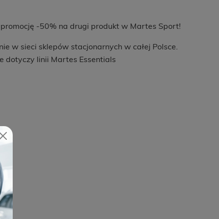
rz promocję -50% na drugi produkt w Martes Sport!
e w sieci sklepów stacjonarnych w całej Polsce.
 dotyczy linii Martes Essentials