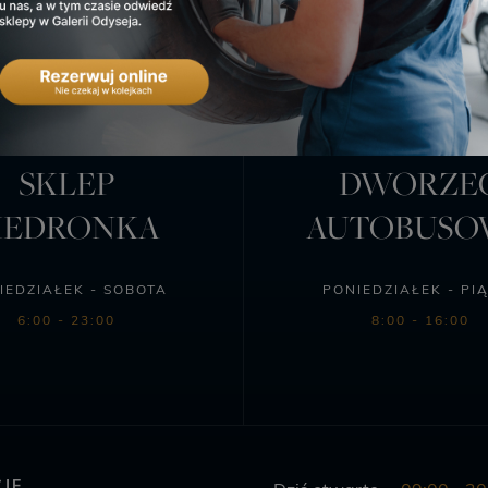
SKLEP
DWORZE
IEDRONKA
AUTOBUS
IEDZIAŁEK - SOBOTA
PONIEDZIAŁEK - PI
6:00 - 23:00
8:00 - 16:00
JE