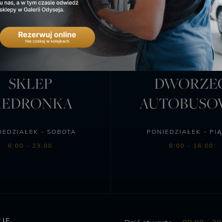
SKLEP
DWORZE
IEDRONKA
AUTOBUS
IEDZIAŁEK - SOBOTA
PONIEDZIAŁEK - PI
6:00 - 23:00
8:00 - 16:00
JE