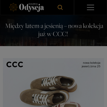
Między latem a jesienią – nowa kolekcja
już w CCC!