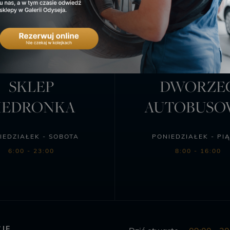
SKLEP
DWORZE
IEDRONKA
AUTOBUS
IEDZIAŁEK - SOBOTA
PONIEDZIAŁEK - PI
6:00 - 23:00
8:00 - 16:00
JE