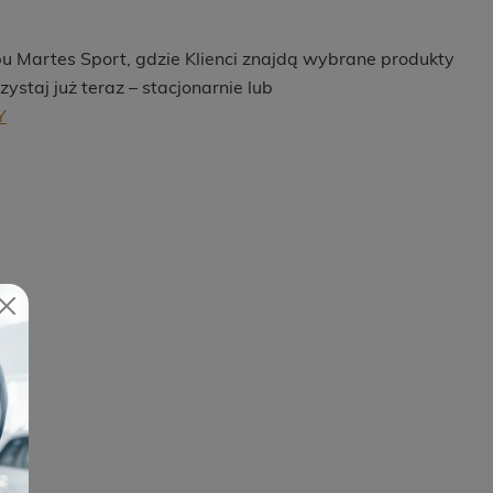
bu Martes Sport, gdzie Klienci znajdą wybrane produkty
zystaj już teraz – stacjonarnie lub
Y