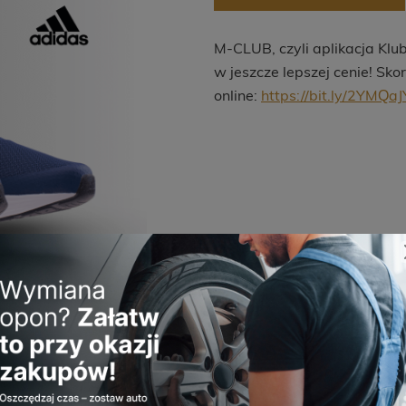
M-CLUB, czyli aplikacja Klu
w jeszcze lepszej cenie! Skor
online:
https://bit.ly/2YMQaJ