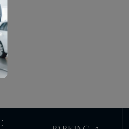
C
PARKING +2