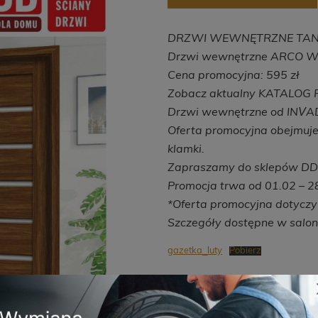
DRZWI WEWNĘTRZNE TANIE
Drzwi wewnętrzne ARCO W3*
Cena promocyjna: 595 zł
Zobacz aktualny KATALOG
Drzwi wewnętrzne od INVADO
Oferta promocyjna obejmuje
klamki.
Zapraszamy do sklepów DD
Promocja trwa od 01.02 – 2
*Oferta promocyjna dotycz
Szczegóły dostępne w salo
gazetka_luty
Pobierz