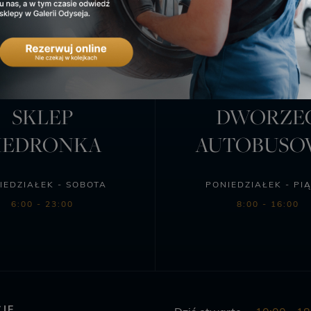
SKLEP
DWORZE
IEDRONKA
AUTOBUS
IEDZIAŁEK - SOBOTA
PONIEDZIAŁEK - PI
6:00 - 23:00
8:00 - 16:00
JE