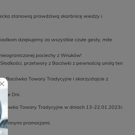
ecka stanowią prawdziwą skarbnicę wiedzy i
adkom dziękujemy za wszystkie czułe gesty, miłe
i nieograniczonej pociechy z Wnuków!
Słodkości, przetwory z Bacówki z pewnością umilą ten
lepu Bacówka Towary Tradycyjne i skorzystajcie z
a te Dni.
Bacówka Towary Tradycyjne w dniach 13-22.01.2023r.
ię z innymi promocjami.