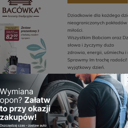
Dziadkowie dla każdego dzi
nieograniczonych pokładów
miłości.
Wszystkim Babciom oraz Dzi
słowa i życzymy dużo
zdrowia, energii, uśmiechu 
Sprawmy Im trochę radości! 
wyjątkowy dzień.
Koniecznie zajrzyjcie do sk
pysznych promocji
przygotowanych specjalnie n
Promocja ważna w sklepie 
lub do wyczerpania
zapasów. Oferta nie łączy s