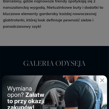
Barcelony, gdzie najnowsze trendy spotykają się z
nonszalancką wygodą. Nietuzinkowe buty i dodatki to
kluczowe elementy garderoby każdej nowoczesnej
globtroterki, której look definiuje pewność siebie i
ponadczasowy szyk!
GALERIA ODYSEJA
PONIEDZIAŁEK - SOBOTA
9:00 - 20:00
NIEDZIELA HANDLOWA
10:00 - 18:00