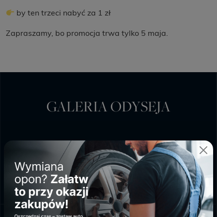
by ten trzeci nabyć za 1 zł
Zapraszamy, bo promocja trwa tylko 5 maja.
GALERIA ODYSEJA
PONIEDZIAŁEK - SOBOTA
9:00 - 20:00
NIEDZIELA HANDLOWA
10:00 - 18:00