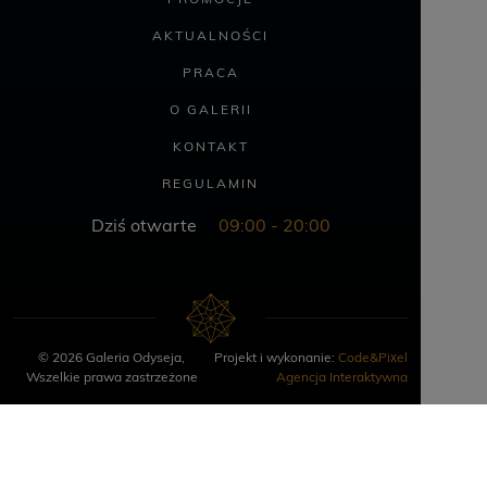
AKTUALNOŚCI
PRACA
O GALERII
KONTAKT
REGULAMIN
Dziś otwarte
09:00 - 20:00
© 2026 Galeria Odyseja,
Projekt i wykonanie:
Code&Pixel
Wszelkie prawa zastrzeżone
Agencja Interaktywna