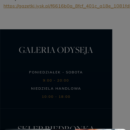
https://gazetki.jysk.pl/f6616b0a_8fcf_401c_a18e_1081f
GALERIA ODYSEJA
PONIEDZIAŁEK - SOBOTA
9:00 - 20:00
NIEDZIELA HANDLOWA
10:00 - 18:00
SKLEP BIEDRONKA