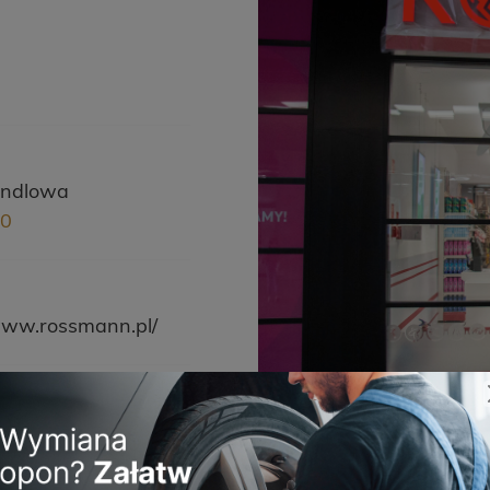
andlowa
00
/www.rossmann.pl/
, że idą do drogerii,
nspirowanie i
mawiamy naszych
oment uważności i