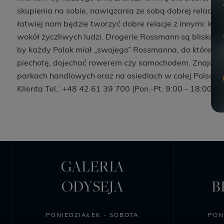
skupienia na sobie, nawiązania ze sobą dobrej relacji.
łatwiej nam będzie tworzyć dobre relacje z innymi: koch
wokół życzliwych ludzi. Drogerie Rossmann są blisko lud
by każdy Polak miał „swojego” Rossmanna, do którego
piechotę, dojechać rowerem czy samochodem. Znajdziec
parkach handlowych oraz na osiedlach w całej Polsce. 
Klienta Tel.: +48 42 61 39 700 (Pon.-Pt. 9:00 - 18:00; S
GALERIA
ODYSEJA
B
PONIEDZIAŁEK - SOBOTA
PON