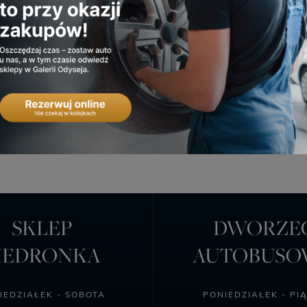
 Gdy pokochamy siebie,
ać, przyjaźnić się, mieć
zi. Naszą ambicją jest,
 może dojść na
ie nas w galeriach i
>> Biuro Obsługi
ob. 10:00 - 17:00)
SKLEP
DWORZE
IEDRONKA
AUTOBUS
IEDZIAŁEK - SOBOTA
PONIEDZIAŁEK - PI