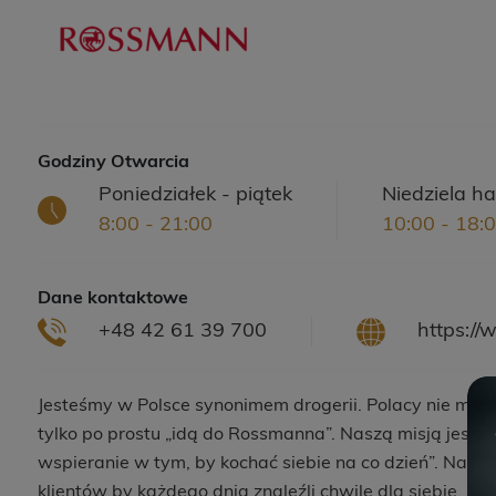
Godziny Otwarcia
Poniedziałek - piątek
Niedziela h
8:00 - 21:00
10:00 - 18:
Dane kontaktowe
+48 42 61 39 700
https:/
Jesteśmy w Polsce synonimem drogerii. Polacy nie mówią
tylko po prostu „idą do Rossmanna”. Naszą misją jest „I
wspieranie w tym, by kochać siebie na co dzień”. Na
klientów by każdego dnia znaleźli chwilę dla siebie, m