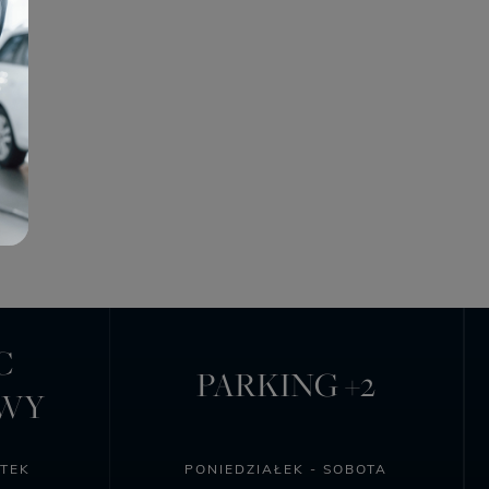
C
PARKING +2
OWY
ĄTEK
PONIEDZIAŁEK - SOBOTA