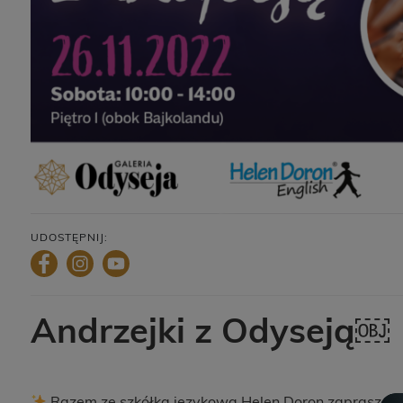
UDOSTĘPNIJ:
Andrzejki z Odyseją￼
Razem ze szkółką językową Helen Doron zapraszamy