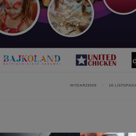
WYDARZENIE
16 LISTOPAD
 na jedyne w swoim rodzaju Andrzejki z Odyseją dla