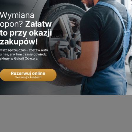
ą atrakcje:
ką Andrzejkową.
ntowany