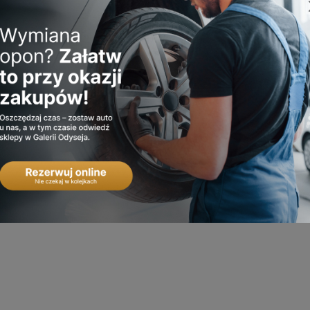
ząt „Pomóż Mruczkom” pomóżmy bezdomnym zwierzętom z
 kotów
). Możecie przynieść ją do Ale Animale Forever King